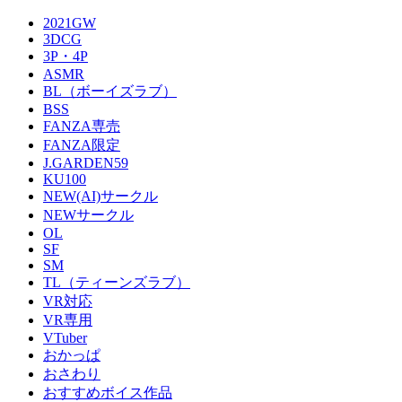
2021GW
3DCG
3P・4P
ASMR
BL（ボーイズラブ）
BSS
FANZA専売
FANZA限定
J.GARDEN59
KU100
NEW(AI)サークル
NEWサークル
OL
SF
SM
TL（ティーンズラブ）
VR対応
VR専用
VTuber
おかっぱ
おさわり
おすすめボイス作品