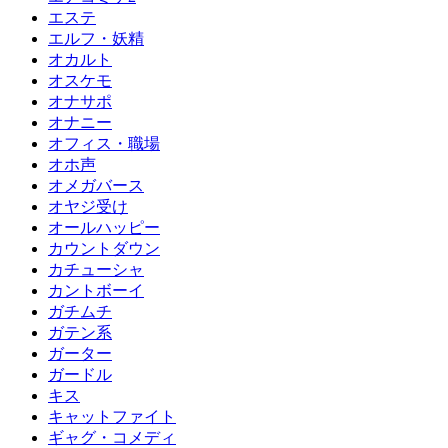
エステ
エルフ・妖精
オカルト
オスケモ
オナサポ
オナニー
オフィス・職場
オホ声
オメガバース
オヤジ受け
オールハッピー
カウントダウン
カチューシャ
カントボーイ
ガチムチ
ガテン系
ガーター
ガードル
キス
キャットファイト
ギャグ・コメディ