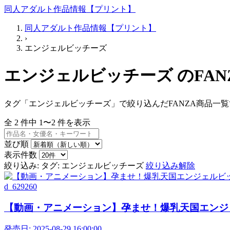
同人アダルト作品情報【プリント】
同人アダルト作品情報【プリント】
›
エンジェルビッチーズ
エンジェルビッチーズ のFAN
タグ「エンジェルビッチーズ」で絞り込んだFANZA商品一
全
2
件中
1〜2
件を表示
並び順
表示件数
絞り込み:
タグ: エンジェルビッチーズ
絞り込み解除
d_629260
【動画・アニメーション】孕ませ！爆乳天国エンジェ
発売日:
2025-08-29 16:00:00