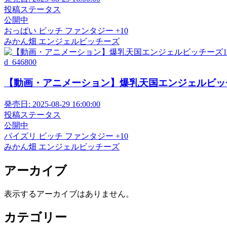
投稿ステータス
公開中
おっぱい
ビッチ
ファンタジー
+10
みかん畑
エンジェルビッチーズ
d_646800
【動画・アニメーション】爆乳天国エンジェルビッチー
発売日:
2025-08-29 16:00:00
投稿ステータス
公開中
パイズリ
ビッチ
ファンタジー
+10
みかん畑
エンジェルビッチーズ
アーカイブ
表示するアーカイブはありません。
カテゴリー