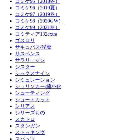
コミケ95（2018冬）
コミケ96（2019夏）
コミケ97（2019冬）
コミケ98（2020GW）
コミケ99（2021冬）
コミティア132extra
ゴスロリ
サキュバス/淫魔
サスペンス
サラリーマン
シスター
シックスナイン
シミュレーション
シュリンカー/縮小化
シューティング
ショートカット
シリアス
シリーズもの
スカトロ
スタンガン
ストッキング
スパッツ