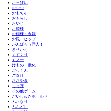
おっぱい
おむつ
おもちゃ
おもらし
おやじ
お姫様
お嬢様・令嬢
お尻・ヒップ
がんばろう同人！
きせかえ
くすぐり
くノ一
けもの・獣化
ごっくん
ご奉仕
ささやき
しっぽ
その他ゲーム
だいしゅきホールド
ふたなり
ふんどし