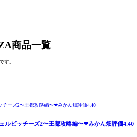
ZA商品一覧
覧です。
ルビッチーズ2〜王都攻略編〜❤みかん畑評価4.40