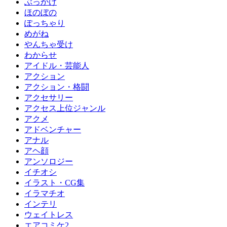
ぶっかけ
ほのぼの
ぽっちゃり
めがね
やんちゃ受け
わからせ
アイドル・芸能人
アクション
アクション・格闘
アクセサリー
アクセス上位ジャンル
アクメ
アドベンチャー
アナル
アヘ顔
アンソロジー
イチオシ
イラスト・CG集
イラマチオ
インテリ
ウェイトレス
エアコミケ2