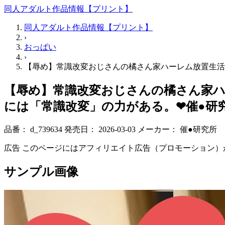
同人アダルト作品情報【プリント】
同人アダルト作品情報【プリント】
›
おっぱい
›
【辱め】常識改変おじさんの橘さん家ハーレム放置生活 
【辱め】常識改変おじさんの橘さん家ハ
には「常識改変」の力がある。❤催●研究所
品番：
d_739634
発売日：
2026-03-03
メーカー：
催●研究所
広告
このページにはアフィリエイト広告（プロモーション）
サンプル画像