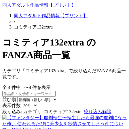
同人アダルト作品情報【プリント】
同人アダルト作品情報【プリント】
›
コミティア132extra
コミティア132extra の
FANZA商品一覧
カテゴリ「コミティア132extra」で絞り込んだFANZA商品一
覧です。
全
4
件中
1〜4
件を表示
並び順
表示件数
絞り込み:
カテゴリ: コミティア132extra
絞り込み解除