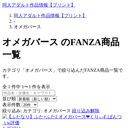
同人アダルト作品情報【プリント】
同人アダルト作品情報【プリント】
›
オメガバース
オメガバース のFANZA商品
一覧
カテゴリ「オメガバース」で絞り込んだFANZA商品一覧で
す。
全
1
件中
1〜1
件を表示
並び順
表示件数
絞り込み:
カテゴリ: オメガバース
絞り込み解除