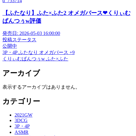
d_753714
【ふたなり】ふた×ふた2 オメガバース❤くりぃむ
ぱんつぅw評価
発売日:
2026-05-03 16:00:00
投稿ステータス
公開中
3P・4P
ふたなり
オメガバース
+9
くりぃむぱんつぅw
ふた×ふた
アーカイブ
表示するアーカイブはありません。
カテゴリー
2021GW
3DCG
3P・4P
ASMR